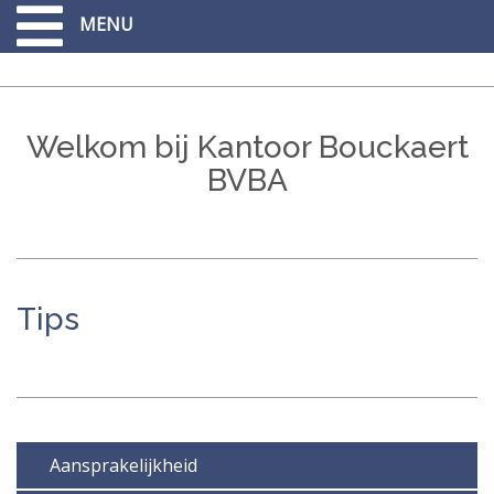
Overslaan
MENU
en
naar
de
inhoud
gaan
Welkom bij Kantoor Bouckaert
BVBA
Tips
Aansprakelijkheid