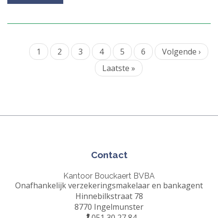
Huidige
1
Page
2
Page
3
Page
4
Page
5
Page
6
Volgende
Volgende ›
Paginatie
pagina
pagina
Laatste
Laatste »
pagina
Contact
Kantoor Bouckaert BVBA
Onafhankelijk verzekeringsmakelaar en bankagent
Hinnebilkstraat 78
8770 Ingelmunster
051 30 27 84