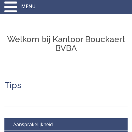
Overslaan
MENU
en
naar
de
inhoud
gaan
Welkom bij Kantoor Bouckaert
BVBA
Tips
Aansprakelijkheid