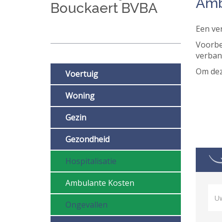
Amb
Bouckaert BVBA
Een ve
Voorbe
verband
Producten
Om dez
Voertuig
Woning
Gezin
Gezondheid
Hospitalisatie
Ambulante Kosten
Ongevallen