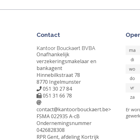
Contact
Open
Kantoor Bouckaert BVBA
ma
Onafhankelijk
di
verzekeringsmakelaar en
bankagent
wo
Hinnebilkstraat 78
do
8770 Ingelmunster
vr
051 30 27 84
051 31 66 78
za
contact@kantoorbouckaert.be
>
Er wor
FSMA 022935 A-cB
gewerk
Ondernemingsnummer
0426828308
RPR Gent, afdeling Kortrijk